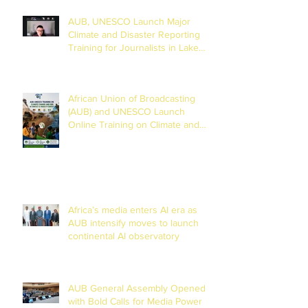
AUB, UNESCO Launch Major
Climate and Disaster Reporting
Training for Journalists in Lake
Chad Basin
African Union of Broadcasting
(AUB) and UNESCO Launch
Online Training on Climate and
Disaster Reporting in the Lake
Chad Basin
Africa’s media enters AI era as
AUB intensify moves to launch
continental AI observatory
AUB General Assembly Opened
with Bold Calls for Media Power