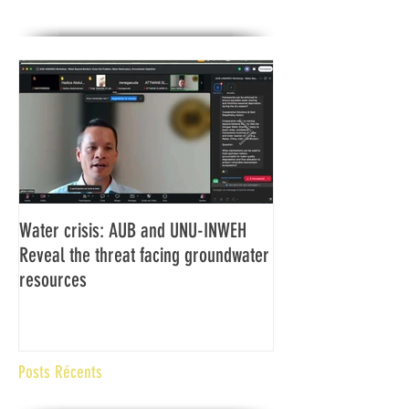
Water crisis: AUB and UNU-INWEH
Communiqué final d
Reveal the threat facing groundwater
Assemblée générale
resources
Africaine de Radiod
Abidjan Côte d'Ivoi
Posts Récents