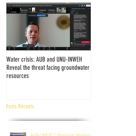
Water crisis: AUB and UNU-INWEH
Communiqué final d
Reveal the threat facing groundwater
Assemblée générale
resources
Africaine de Radiod
Abidjan Côte d'Ivoi
Posts Récents
AUB-UNESCO Regional Workshop