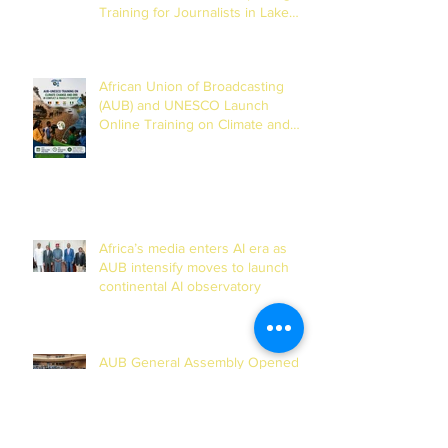
Training for Journalists in Lake
Chad Basin
African Union of Broadcasting
(AUB) and UNESCO Launch
Online Training on Climate and
Disaster Reporting in the Lake
Chad Basin
Africa’s media enters AI era as
AUB intensify moves to launch
continental AI observatory
AUB General Assembly Opened
with Bold Calls for Media Power
and Reform