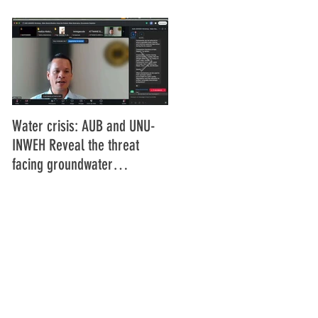
Water crisis: AUB and UNU-
Communiqué final de la
INWEH Reveal the threat
16ème Assemblée générale
facing groundwater
de l'Union Africaine de
resources
Radiodiffusion (UAR), Abidja
Côte d'Ivoire Juin 2025