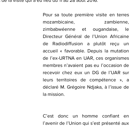
de la visite qui a eu lieu du 11 au 28 août 2016.
Pour sa toute première visite en terres 
mozambicaine, zambienne, 
zimbabwéenne et ougandaise, le 
Directeur Général de l’Union Africaine 
de Radiodiffusion a plutôt reçu un 
accueil « favorable. Depuis la mutation 
de l’ex-URTNA en UAR, ces organismes 
membres n’avaient pas eu l’occasion de 
recevoir chez eux un DG de l’UAR sur 
leurs territoires de compétence », a 
déclaré M. Grégoire Ndjaka, à l’issue de 
la mission.
C’est donc un homme confiant en 
l’avenir de l’Union qui s’est présenté aux 