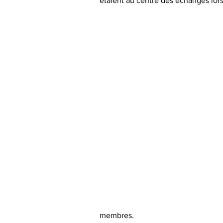
étaient au centre des échanges lors 
membres.