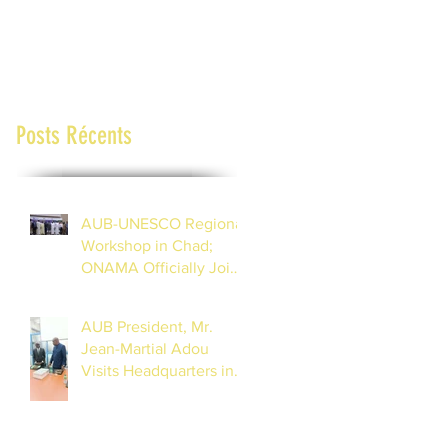
Posts Récents
AUB-UNESCO Regional
Workshop in Chad;
ONAMA Officially Joins
the African Union of
Broadcasting (27 to 29
AUB President, Mr.
July 2026)
Jean-Martial Adou
Visits Headquarters in
Dakar, Inspects
Progress of Training
Centre in Diamniadio