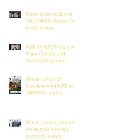
Water crisis: AUB and
UNU-INWEH Reveal the
threat facing
groundwater resources
AUB, UNESCO Launch
Major Climate and
Disaster Reporting
Training for Journalists
in Lake Chad Basin
African Union of
Broadcasting (AUB) and
UNESCO Launch
Online Training on
Climate and Disaster
Reporting in the Lake
Chad Basin
Africa’s media enters AI
era as AUB intensify
moves to launch