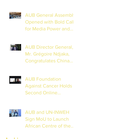
continental AI
observatory
AUB General Assembly
Opened with Bold Calls
for Media Power and
Reform
AUB Director General,
Mr. Grégoire Ndjaka,
Congratulates China
Media Group on
Chinese New Year
AUB Foundation
Against Cancer Holds
Second Online
Masterclass Session on
Cervical Cancer for
AUB and UN-INWEH
Journalists
Sign MoU to Launch
African Centre of the
Global Media Academy