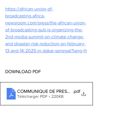
https://african-union-of-
broadcasting.africa-
newsroom.com/press/the-african-union-
of-broadcasting-aub-is-organizing-the-
2nd-media-summit-on-climate-change-
and-disaster-risk-reduction-on-february-
13-and-14-2025-in-dakar-senegal?lang=fr
DOWNLOAD PDF
COMMUNIQUE DE PRESSE _SOMMET CLIMAT 2025 _ J
.pdf
Télécharger PDF • 220KB