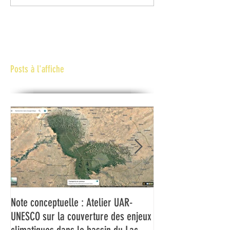
Posts à l'affiche
Note conceptuelle : Atelier UAR-
L'UAR et l'UNESCO f
UNESCO sur la couverture des enjeux
médias du Bassin d