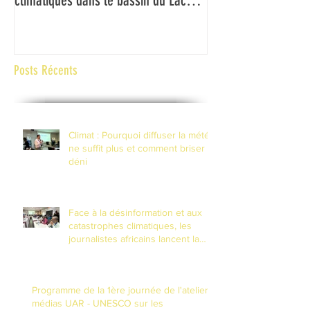
climatiques dans le bassin du Lac
couverture des ch
Tchad
climatiques et à la 
risques de catastr
contexte de fragilité
Posts Récents
Climat : Pourquoi diffuser la météo
ne suffit plus et comment briser le
déni
Face à la désinformation et aux
catastrophes climatiques, les
journalistes africains lancent la
riposte numérique à N'Djamena
Programme de la 1ère journée de l'atelier
médias UAR - UNESCO sur les