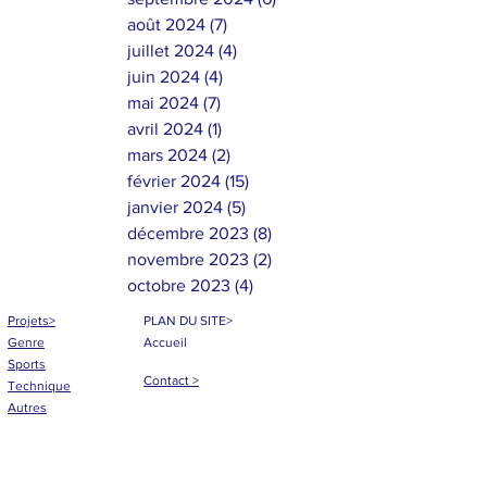
août 2024
(7)
7 posts
juillet 2024
(4)
4 posts
juin 2024
(4)
4 posts
mai 2024
(7)
7 posts
avril 2024
(1)
1 post
mars 2024
(2)
2 posts
février 2024
(15)
15 posts
janvier 2024
(5)
5 posts
décembre 2023
(8)
8 posts
novembre 2023
(2)
2 posts
octobre 2023
(4)
4 posts
Projets>
PLAN DU SITE>
Genre
Accueil
Sports
Contact >
Technique
Autres