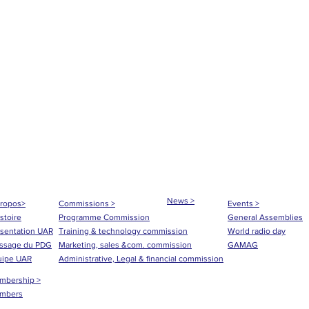
News >
propos>
Commissions >
Events >
istoire
Programme Commission
General Assemblies
sentation UAR
Training & technology commission
World radio day
ssage du PDG
Marketing, sales &com. commission
GAMAG
uipe UAR
Administrative, Legal & financial commission
mbership >
mbers