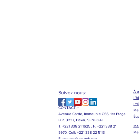
À 
Suivez nous:
L'h
Pré
CONTACT >
Me
Avenue Carde, Immeuble CSS, 1er Etage
Éq
B.P. 3237, Dakar, SENEGAL
Me
T: +221 338 21 1625 ;
F: +221 338 21
Me
5970;
Cell: +221 338 22 5113
E:
contact@uar-aub.org