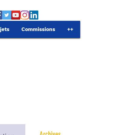
jets
Commissions
++
Archives