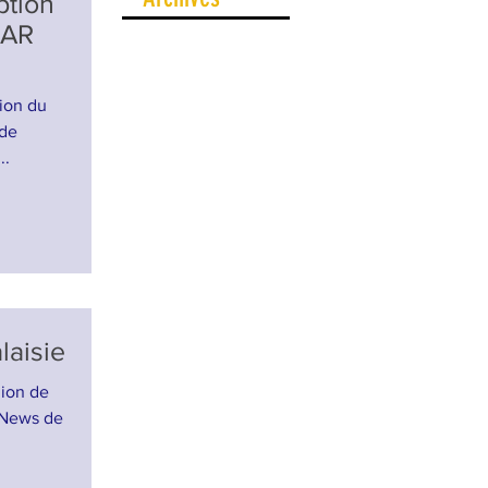
ption
UAR
ion du
 de
..
laisie
gion de
 News de