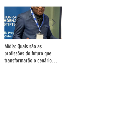
Mídia: Quais são as
DECLARAÇÃO DO DIRECTOR-
profissões do futuro que
GERAL DA UAR SOBRE OS
transformarão o cenário
DESAFIOS E OPORTUNIDADES
audiovisual de amanhã? –
ENFRENTADOS PELA MÍDIA D
Entrevista com o Director
SERVIÇO PÚBLICO NA ÁFRICA
Geral da UAR, Grégoire
E NA EUROPA
Ndjaka