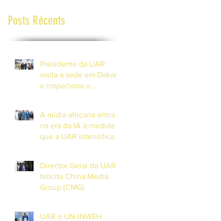
Posts Récents
Presidente da UAR
visita a sede em Dakar
e inspeciona o
progresso do Centro de
Formação em
A mídia africana entra
DiamniadioO
na era da IA à medida
Presidente da União
que a UAR intensifica
Africana de
os esforços para lançar
Radiodifusão (UAR), Sr.
um observatório
Jean-Martial Adou,
Director Geral da UAR
continental de
realizou uma visita
felicita China Media
Inteligência Artificial.
Group (CMG)
UAR e UN-INWEH