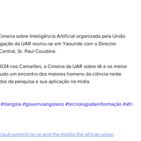
imeira sobre Inteligência Artificial organizada pela União 
egação da UAR reuniu-se em Yaoundé com o Director 
entral, Sr. Paul Coustère.
024 nos Camarões, a Cimeira da UAR sobre IA e os meios 
tudo um encontro dos maiores homens da ciência neste 
os da pesquisa e sua aplicação na mídia.
#itangola
#governoangolano
#tecnologiadeinformação
#afri
t/aub-summit-on-ai-and-the-media-the-african-union