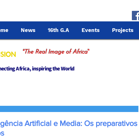
ome
News
16th G.A
Events
Projects
"
"The Real Image of Africa
cting Africa, inspiring the World
gência Artificial e Media: Os preparativos
os