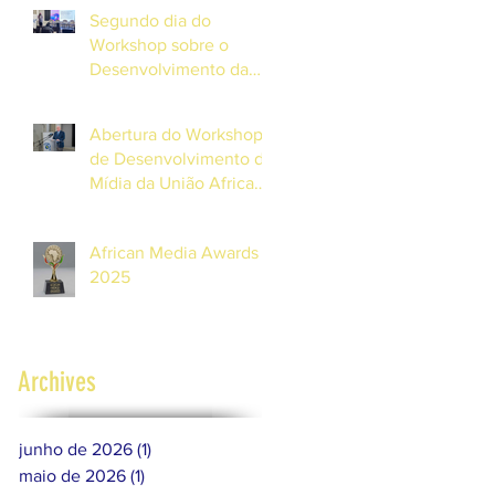
cobertura sobre o clima
Segundo dia do
e desastres”
Workshop sobre o
Desenvolvimento da
Mídia da União Africana
de Radiodifusão (AUB)
Abertura do Workshop
e UNESCO
de Desenvolvimento da
Mídia da União Africana
de Radiodifusão (AUB)
e UNESCO nas Ilhas
African Media Awards
Maurícias
2025
Archives
junho de 2026
(1)
1 post
maio de 2026
(1)
1 post