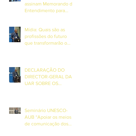
assinam Memorando de
Entendimento para
lançar o Centro
Africano da Academia
Mídia: Quais são as
Global de Media em
profissões do futuro
Dakar
que transformarão o
cenário audiovisual de
amanhã? – Entrevista
com o Director Geral da
UAR, Grégoire Ndjaka
DECLARAÇÃO DO
DIRECTOR-GERAL DA
UAR SOBRE OS
DESAFIOS E
OPORTUNIDADES
ENFRENTADOS PELA
MÍDIA DE SERVIÇO
Seminário UNESCO-
PÚBLICO NA ÁFRICA E
AUB “Apoiar os meios
NA EUROPA
de comunicação dos
PEID africanos na