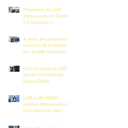
Presidente da UAR
visita a sede em Dakar
e inspeciona o
progresso do Centro de
Formação em
A mídia africana entra
DiamniadioO
na era da IA à medida
Presidente da União
que a UAR intensifica
Africana de
os esforços para lançar
Radiodifusão (UAR), Sr.
um observatório
Jean-Martial Adou,
Director Geral da UAR
continental de
realizou uma visita
felicita China Media
Inteligência Artificial.
Group (CMG)
UAR e UN-INWEH
assinam Memorando de
Entendimento para
lançar o Centro
Africano da Academia