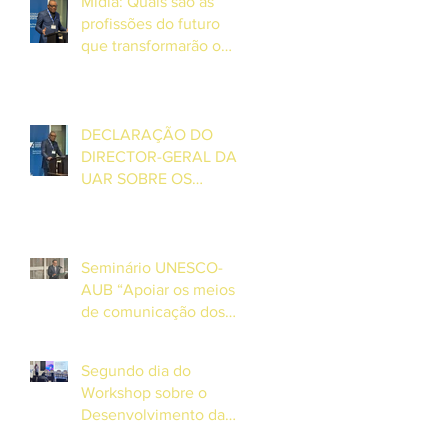
Mídia: Quais são as
Global de Media em
profissões do futuro
Dakar
que transformarão o
cenário audiovisual de
amanhã? – Entrevista
com o Director Geral da
UAR, Grégoire Ndjaka
DECLARAÇÃO DO
DIRECTOR-GERAL DA
UAR SOBRE OS
DESAFIOS E
OPORTUNIDADES
ENFRENTADOS PELA
MÍDIA DE SERVIÇO
Seminário UNESCO-
PÚBLICO NA ÁFRICA E
AUB “Apoiar os meios
NA EUROPA
de comunicação dos
PEID africanos na
cobertura sobre o clima
Segundo dia do
e desastres”
Workshop sobre o
Desenvolvimento da
Mídia da União Africana