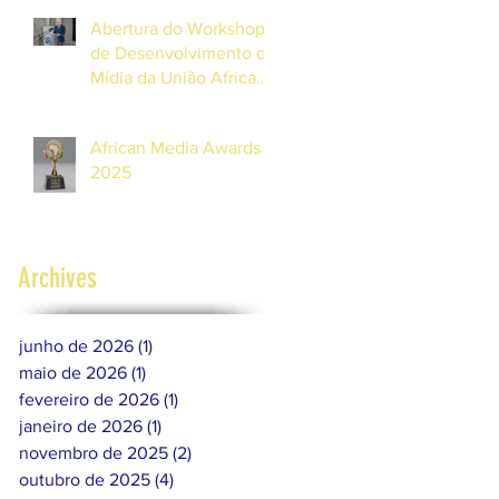
de Radiodifusão (AUB)
Abertura do Workshop
e UNESCO
de Desenvolvimento da
Mídia da União Africana
de Radiodifusão (AUB)
e UNESCO nas Ilhas
African Media Awards
Maurícias
2025
Archives
junho de 2026
(1)
1 post
maio de 2026
(1)
1 post
fevereiro de 2026
(1)
1 post
janeiro de 2026
(1)
1 post
novembro de 2025
(2)
2 posts
outubro de 2025
(4)
4 posts