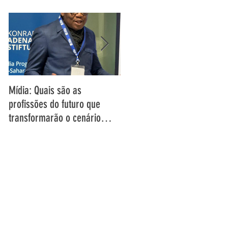
Mídia: Quais são as
DECLARAÇÃO DO DIRECTOR-
profissões do futuro que
GERAL DA UAR SOBRE OS
transformarão o cenário
DESAFIOS E OPORTUNIDADES
audiovisual de amanhã? –
ENFRENTADOS PELA MÍDIA D
Entrevista com o Director
SERVIÇO PÚBLICO NA ÁFRICA
Geral da UAR, Grégoire
E NA EUROPA
Ndjaka