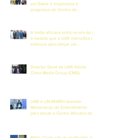
em Dakar e inspeciona o
progresso do Centro de
Formação em DiamniadioO
Presidente da União Africana de
Radiodifusão (UAR), Sr. Jean-
A mídia africana entra na era da IA
Martial Adou, realizou uma visita
à medida que a UAR intensifica os
esforços para lançar um
observatório continental de
Inteligência Artificial.
Director Geral da UAR felicita
China Media Group (CMG)
UAR e UN-INWEH assinam
Memorando de Entendimento
para lançar o Centro Africano da
Academia Global de Media em
Dakar
Mídia: Quais são as profissões do