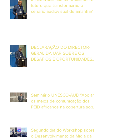
futuro que transformarão o
cenário audiovisual de amanhã? –
Entrevista com o Director Geral da
UAR, Grégoire Ndjaka
DECLARAÇÃO DO DIRECTOR-
GERAL DA UAR SOBRE OS
DESAFIOS E OPORTUNIDADES
ENFRENTADOS PELA MÍDIA DE
SERVIÇO PÚBLICO NA ÁFRICA E
NA EUROPA
Seminário UNESCO-AUB “Apoiar
os meios de comunicação dos
PEID africanos na cobertura sobre
o clima e desastres”
Segundo dia do Workshop sobre
o Desenvolvimento da Mídia da