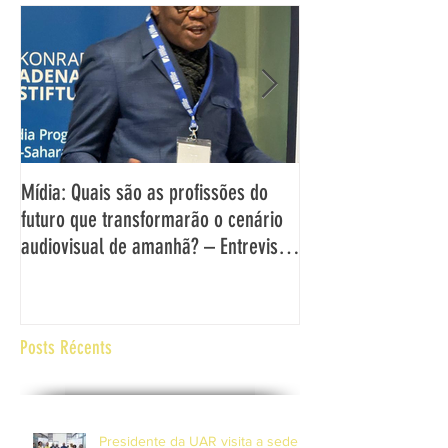
Mídia: Quais são as profissões do
DECLARAÇÃO DO DI
futuro que transformarão o cenário
UAR SOBRE OS DESA
audiovisual de amanhã? – Entrevista
OPORTUNIDADES EN
com o Director Geral da UAR,
MÍDIA DE SERVIÇO 
Grégoire Ndjaka
ÁFRICA E NA EUROP
Posts Récents
Presidente da UAR visita a sede