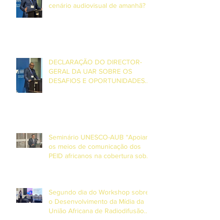
cenário audiovisual de amanhã? –
Entrevista com o Director Geral da
UAR, Grégoire Ndjaka
DECLARAÇÃO DO DIRECTOR-
GERAL DA UAR SOBRE OS
DESAFIOS E OPORTUNIDADES
ENFRENTADOS PELA MÍDIA DE
SERVIÇO PÚBLICO NA ÁFRICA E
NA EUROPA
Seminário UNESCO-AUB “Apoiar
os meios de comunicação dos
PEID africanos na cobertura sobre
o clima e desastres”
Segundo dia do Workshop sobre
o Desenvolvimento da Mídia da
União Africana de Radiodifusão
(AUB) e UNESCO