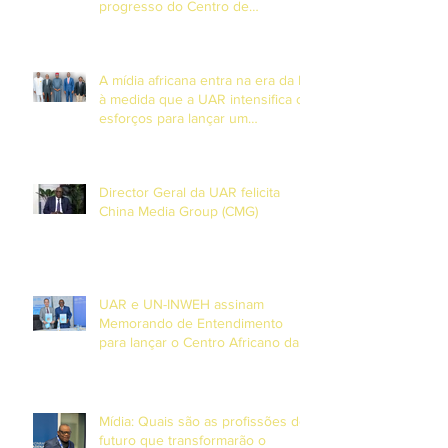
progresso do Centro de
Formação em DiamniadioO
Presidente da União Africana de
Radiodifusão (UAR), Sr. Jean-
A mídia africana entra na era da IA
Martial Adou, realizou uma visita
à medida que a UAR intensifica os
esforços para lançar um
observatório continental de
Inteligência Artificial.
Director Geral da UAR felicita
China Media Group (CMG)
UAR e UN-INWEH assinam
Memorando de Entendimento
para lançar o Centro Africano da
Academia Global de Media em
Dakar
Mídia: Quais são as profissões do
futuro que transformarão o