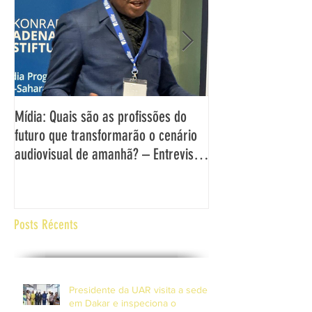
Mídia: Quais são as profissões do
DECLARAÇÃO DO DI
futuro que transformarão o cenário
UAR SOBRE OS DESA
audiovisual de amanhã? – Entrevista
OPORTUNIDADES EN
com o Director Geral da UAR,
MÍDIA DE SERVIÇO 
Grégoire Ndjaka
ÁFRICA E NA EUROP
Posts Récents
Presidente da UAR visita a sede
em Dakar e inspeciona o