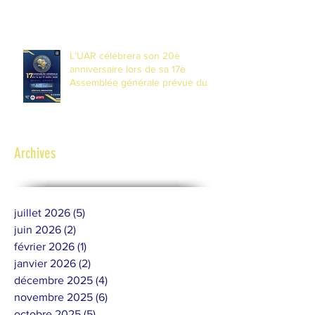
transformation pour les 20 ans de
l'Union
L’UAR célébrera son 20è
anniversaire lors de sa 17è
Assemblée générale prévue du 14
au 17 avril 2026 à Banjul, Gambie
Archives
juillet 2026
(5)
5 posts
juin 2026
(2)
2 posts
février 2026
(1)
1 post
janvier 2026
(2)
2 posts
décembre 2025
(4)
4 posts
novembre 2025
(6)
6 posts
octobre 2025
(5)
5 posts