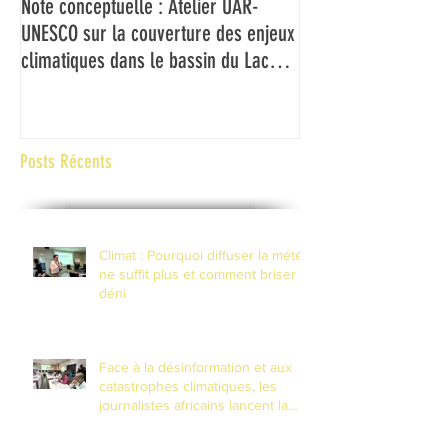
Note conceptuelle : Atelier UAR-
L'UAR et l'UNESCO f
UNESCO sur la couverture des enjeux
médias du Bassin d
climatiques dans le bassin du Lac
couverture des ch
Tchad
climatiques et à la 
risques de catastr
contexte de fragilité
Posts Récents
Climat : Pourquoi diffuser la météo
ne suffit plus et comment briser le
déni
Face à la désinformation et aux
catastrophes climatiques, les
journalistes africains lancent la
riposte numérique à N'Djamena