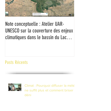
Note conceptuelle : Atelier UAR-
L'UAR et l'UNESCO f
UNESCO sur la couverture des enjeux
médias du Bassin d
climatiques dans le bassin du Lac
couverture des ch
Tchad
climatiques et à la 
risques de catastr
contexte de fragilité
Posts Récents
Climat : Pourquoi diffuser la météo
ne suffit plus et comment briser le
déni