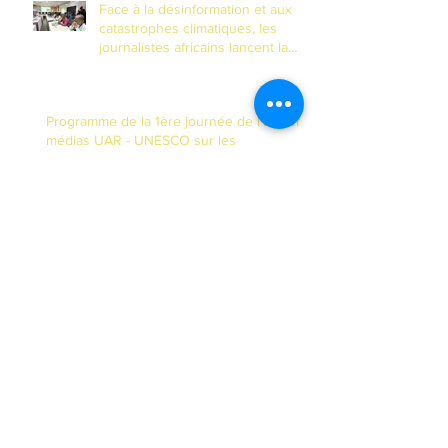
Face à la désinformation et aux
catastrophes climatiques, les
journalistes africains lancent la
riposte numérique à N'Djamena
Programme de la 1ère journée de l'atelier
médias UAR - UNESCO sur les
changements climatiques dans le bassin
du Lac Tchad
Note conceptuelle : Atelier UAR-
UNESCO sur la couverture des
enjeux climatiques dans le bassin
du Lac Tchad
L'UAR et l'UNESCO forment les
médias du Bassin du Lac Tchad à
la couverture des changements
climatiques et à la réduction des
risques de catastrophes dans un
contexte de fragilité