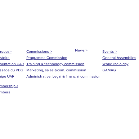
News >
propos>
Commissions >
Events >
istoire
Programme Commission
General Assemblies
sentation UAR
Training & technology commission
World radio day
ssage du PDG
Marketing, sales &com. commission
GAMAG
uipe UAR
Administrative, Legal & financial commission
mbership >
mbers