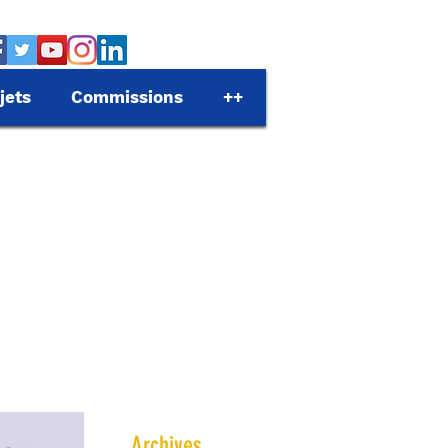
jets
Commissions
++
Archives