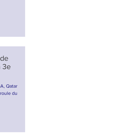
nde
a 3e
A, Qatar
éroule du