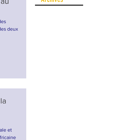
 au
des
des deux
la
ale et
fricaine