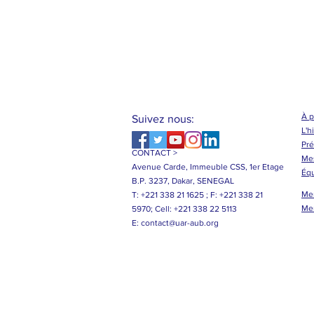
À 
Suivez nous:
L'h
Pré
CONTACT >
Me
Avenue Carde, Immeuble CSS, 1er Etage
Éq
B.P. 3237, Dakar, SENEGAL
Me
T: +221 338 21 1625 ;
F: +221 338 21
Me
5970;
Cell: +221 338 22 5113
E:
contact@uar-aub.org