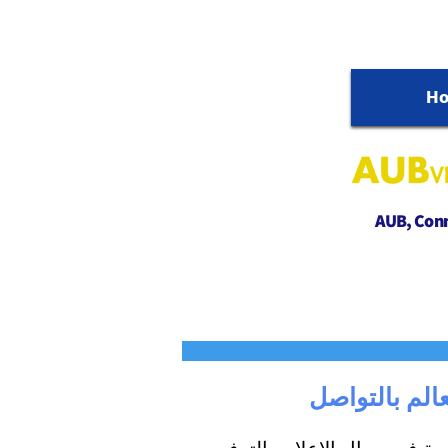
H
AUB, Conne