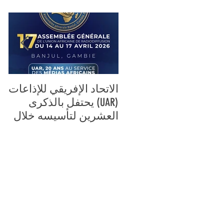
الاتحاد الإفريقي للإذاعات
ال
(UAR) يحتفل بالذكرى
لل
العشرين لتأسيسه خلال
عش
جمعيته العامة السابعة
لل
عشرة، المقرر تنظيمها
وا
من 14 إلى 17 أفريل 2026
بم
في بانجول، غامبيا.
ال