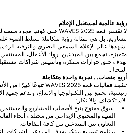
رؤية عالمية لمستقبل الإعلام
لا تقتصر قمة WAVES 2025 على كونها
مشاريع، بل هي بمثابة رؤية متكاملة تسلط الضوء على 
يشهدها عالم الإعلام السمعي البصري والترفيه الرقمي. 
متميزة، تجمع بين المبدعين، رواد الأعمال، المستثمري
بهدف خلق حوارات مبتكرة وتأسيس شراكات مستقبلية
المجال.
أربع منصات... تجربة واحدة متكاملة
تشهد فعاليات قمة WAVES 2025 تنو
رئيسية، تجمع بين التكنولوجيا والإبداع، وتدعم جميع 
الاستكشاف والابتكار:
 سوق مفتوح يتيح لأصحاب المشاريع والمستثمري
الفنية والمحتوى الإبداعي من مختلف أنحاء العال
التعاون بين المبدعين من كافة الثقافات.
برنامج تسريع مبتكر يهدف إلى دعم الشركات الناش