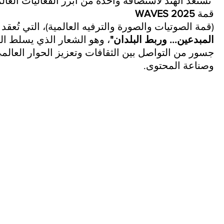
 تستعد الهند لاستضافة واحدة من أبرز الفعاليات العالم
قمة 
WAVES 2025
(قمة الصوتيات والصورة والترفيه العالمية)، التي تُعقد
المبدعين... وربط البلدان"
، وهو الشعار الذي يسلط الض
جسور من التواصل بين الثقافات وتعزيز الحوار العالمي 
وصناعة المحتوى.
مذكرة المفاهيمية
إعلان التزام ودعم من
مذك
جمعية العامة السابعة
الاتحاد الإفريقي للإذاعات
عمل
رة للاتحاد الإفريقي
(UAR) للشراكة العالمية
للإ
إذاعات: الإرث،
للتربية على وسائل
وال
لابتكار، والتحول
الإعلام والمعلومات (EMI)
حول
ناسبة الذكرى
لجر
عشرين للاتحاد