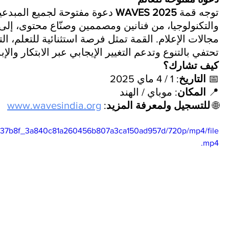
توجه قمة 
WAVES 2025
 دعوة مفتوحة لجميع المبدع
والتكنولوجيا، من فنانين ومصممين وصنّاع محتوى، إلى 
مجالات الإعلام. القمة تمثل فرصة استثنائية للتعلم، ا
تحتفي بالتنوع وتدعم التغيير الإيجابي عبر الابتكار والإبد
كيف تشارك؟
📅 
التاريخ
: 1 / 4 ماي 2025
📍 
المكان
: موباي / الهند
🌐 
للتسجيل ولمعرفة المزيد
: 
www.wavesindia.org
eo/b37b8f_3a840c81a260456b807a3ca150ad957d/720p/mp4/file
.mp4