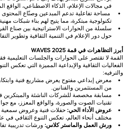
في مجالات الإعلام، الذكاء الاصطناعي، الواقع الم
 مساحة تفاعلية تدعم المبدعين وصنّاع المحتوى
تكنولوجية مبتكرة، مما يتيح لهم بناء شبكات مهنية 
سلسلة من الحوارات الاستراتيجية بين صناع القرار
حول دور الإعلام في التنمية الثقافية وتطوير الت
أبرز التظاهرات في قمة WAVES 2025
القمة لا تقتصر على الحوارات والجلسات التعليمية فقط
الفعاليات الثقافية والإبداعية المميزة التي تعكس التنوع
والترفيه:
معرض إبداعي مفتوح يعرض مشاريع فنية وابتكارا
من المستثمرين والفنانين.
مسابقة مخصصة للشركات الناشئة والمبتكرين في 
تقنيات الصوت والصورة، والواقع المعزز، مع جو
عروض الأداء الحي:
 حفلات فنية وعروض سمعية ب
مختلف أنحاء العالم، تعكس التنوع الثقافي في عال
ورش العمل والماستر كلاس:
 ورشات تدريبية تفا