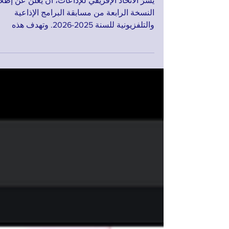
يسرّ الاتحاد الإفريقي للإذاعات، أن يعلن عن إطل
النسخة الرابعة من مسابقة البرامج الإذاعية
والتلفزيونية للسنة 2025-2026. وتهدف هذه
المسابقة المخصّصة وبصفة حصرية للهيئات
الأعضاء في الاتحاد الإفريقي للإذاعات، إلى تحفيز
إبداع المهنيين الأفارقة، وإبراز الغنى الثقافي
والاجتماعي للقارة، إضافة إلى الارتقاء بالإنتاج
السمعي البصري الإفريقي ليواكب المعايير
الدولية. الأهداف الخاصة: تشجيع إنتاج يلتزم
بالمعايير المهنية العالمية. تعزيز التعاون وتبادل
الخبرات بين أعضاء الاتحاد وبقية العال