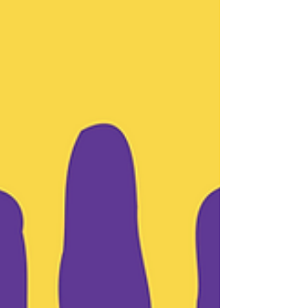
النساء في إفريقيا، بمشاركة صحفيين، وخبراء
قانونيين، وأكاديميين، وصنّاع سياسات، وشركاء
دوليين من مختلف أنحاء القارة وخارجها. ويُعقد ه
المنتدى، الذي يمتد على مدار يومين، تحت شعار
«من الوعي إلى الفعل: الإعلام من أجل سلامة
النساء» ، في إطار مبادرة قارية للاتحاد الإفريقي
للإذاعات تهدف إلى تعزيز قدرات الص