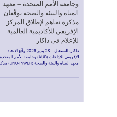
الاتحاد الإفريقي للإذاعات
وجامعة الأمم المتحدة – معهد
المياه والبيئة والصحة يوقّعان
مذكرة تفاهم لإطلاق المركز
الإفريقي للأكاديمية العالمية
للإعلام في داكار
داكار، السنغال – 28 يناير 2026 وقّع الاتحاد
الإفريقي للإذاعات (AUB) وجامعة الأمم المتحد
معهد المياه والبيئة والصحة (NWEH
تفاهم تمثّل الإطلاق الرسمي للمركز الإفريقي
للأكاديمية العالمية للإعلام في مقر أمانة الاتحاد
الإفريقي للإذاعات في داكار. وجمعت مراسم
التوقيع، التي أُقيمت في المقر الرئيسي للاتحاد
الإفريقي للإذاعات، ممثلين عن قيادات إعلامية
وصحفيين من مختلف أنحاء القارة. ويؤسس هذا
التعاون منصة جديدة تهدف إلى تعزيز قدرات