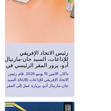
رئيس الاتحاد الإفريقي
للإذاعات، السيد جان-مارتيال
أدو، يزور المقر الرئيسي في
داكار ويتفقد تقدم أشغال مركز
داكار، الاثنين 15 يونيو 2026. قام رئيس
التكوين في ديامنيديو.
الاتحاد الإفريقي للإذاعات (AUB)، السيد
جان-مارتيال أدو، بزيارة عمل إلى المقر
الرئيسي للاتحاد في داكار، السنغال، وذلك
في إطار الجهود الرامية إلى تعزيز التواصل
وتقييم المشاريع الاستراتيجية التي ينفذها
الاتحاد. وخلال الزيارة، تفقد رئيس الاتحاد