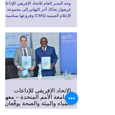
وجه المدير العام للاتحاد الإفريقي للإذاعات،
غريغوار نجاكا، أحر التهاني إلى مجموعة
الإعلام الصينية (CMG) وفروعها بمناسبة
رأس السنة الصينية، مشيدًا بالشراكة القوية
والمثمرة بين المؤسستين. وفي رسالة
وجهها نيابة عن رئيس الاتحاد و85 منظمة
عضوًا في الاتحاد عبر القارة الإفريقية، أشاد
السيد نجاكا بالتعاون "النموذجي والديناميكي
والبنّاء" الذي تم الحفاظ عليه طوال العام
الماضي. وأوضح أن المبادرات المشتركة مع
CMG ووكالة CCTV Video News Agency
(CCTV+) لعبت دورًا مهمًا في تعزيز
العلاقات ال
الاتحاد الإفريقي للإذاعات
وجامعة الأمم المتحدة – معهد
المياه والبيئة والصحة يوقّعان
مذكرة تفاهم لإطلاق المركز
داكار، السنغال – 28 يناير 2026 وقّع الاتحاد