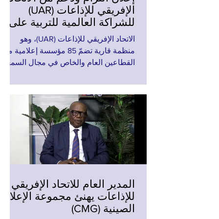
الإفريقي للإذاعات (UAR)
للشراكة العالمية للتربية على
وسائل الإعلام والمعلومات
الاتحاد الإفريقي للإذاعات (UAR)، وهو
(EMI)
منظمة قارية تضمّ 85 مؤسسة إعلامية من
القطاعين العام والخاص في مجال السمعي
البصري الإفريقي، يُجدّد تأكيد دوره
ومسؤوليته في تعزيز بيئة إعلامية شاملة
وشفافة ومسؤولة، في خدمة التنمية
والديمقراطية. وإدراكًا منه للتحديات
المرتبطة بالمعلومات المضلِّلة، وخطابات
الكراهية، وعدم تكافؤ فرص الوصول إلى
المعلومات، إضافةً إلى التحوّلات
التكنولوجية، يُقرّ الاتحاد بالأهمية المحورية
للتربية على وسائل الإعلام والمعلومات
(EMI) باعتبارها رافعة استراتيجية من أجل
المدير العام للاتحاد الإفريقي
للإذاعات يهنئ مجموعة الإعلام
الصينية (CMG)