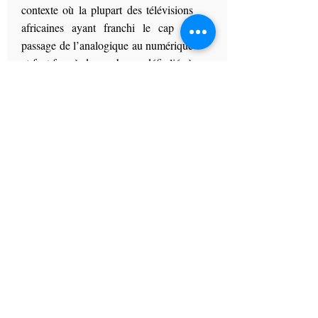
contexte où la plupart des télévisions
africaines ayant franchi le cap du
passage de l’analogique au numérique
et font face à de nombreux défis liés à
la qualité des contenus à proposer à
leurs publics. Aussi, on n’est pas sans
ignorer que l’avènement des
opérateurs audiovisuels privés ainsi
que la fulgurance des télévisions et
radios en ligne ont créé de gros
déficits financiers découlant de
l’atomicité du marché publicitaire.
En conviant les Directeurs Généraux
à cette importante journée de
réflexion, l’UAR voulait avant tout
trouver des pistes pouvant permettre
de maitriser la flambée des prix des