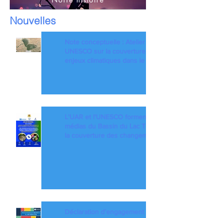
Nouvelles
Note conceptuelle : Atelier UAR-
UNESCO sur la couverture des
enjeux climatiques dans le bassin
du Lac Tchad
L'UAR et l'UNESCO forment les
médias du Bassin du Lac Tchad à
la couverture des changements
climatiques et à la réduction des
risques de catastrophes dans un
contexte de fragilité
Déclaration d'engagement et de