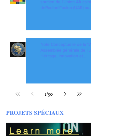
soutien de l'Union Africaine
deRadiodiffusion (UAR) au
Partenariat mondial pour
l'Éducationaux Médias et à
l'Information (EMI)
Note Conceptuelle de la 17ème
Assemblée générale de l'UAR :
Héritage, innovation et
transformation pour les 20 ans de
l'Union
1
/
50
PROJETS SPÉCIAUX
Learn more