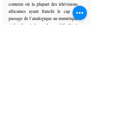
contexte où la plupart des télévisions
africaines ayant franchi le cap du
passage de l’analogique au numérique
et font face à de nombreux défis liés à
la qualité des contenus à proposer à
leurs publics. Aussi, on n’est pas sans
ignorer que l’avènement des
opérateurs audiovisuels privés ainsi
que la fulgurance des télévisions et
radios en ligne ont créé de gros
déficits financiers découlant de
l’atomicité du marché publicitaire.
En conviant les Directeurs Généraux
à cette importante journée de
réflexion, l’UAR voulait avant tout
trouver des pistes pouvant permettre
de maitriser la flambée des prix des