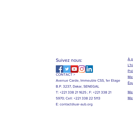
À 
Suivez nous:
L'h
Pré
CONTACT >
Me
Avenue Carde, Immeuble CSS, 1er Etage
Éq
B.P. 3237, Dakar, SENEGAL
Me
T: +221 338 21 1625 ;
F: +221 338 21
Me
5970;
Cell: +221 338 22 5113
E:
contact@uar-aub.org