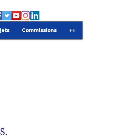
jets
Commissions
++
S.