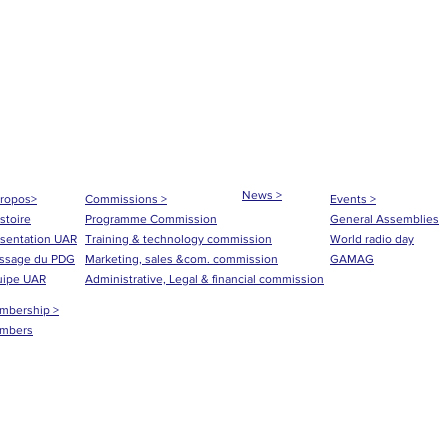
News >
propos>
Commissions >
Events >
istoire
Programme Commission
General Assemblies
sentation UAR
Training & technology commission
World radio day
ssage du PDG
Marketing, sales &com. commission
GAMAG
uipe UAR
Administrative, Legal & financial commission
mbership >
mbers