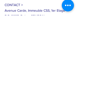
CONTACT >
Avenue Carde, Immeuble CSS, 1er Etage
B.P. 3237, Dakar, SENEGAL
T:
+221 338 21 1625
;
F:
+221 338 21
5970
;
Cell:
+221 338 22 5113
E:
contact@uar-aub.org