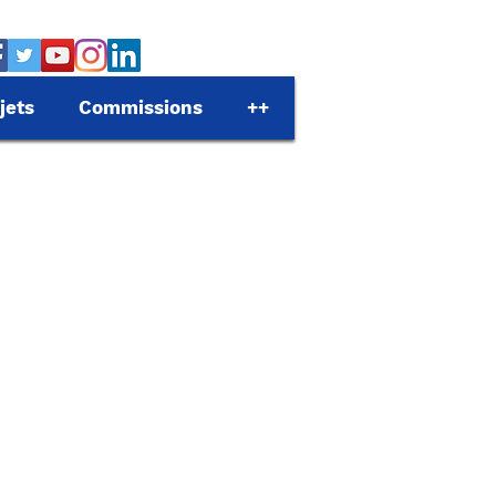
jets
Commissions
++