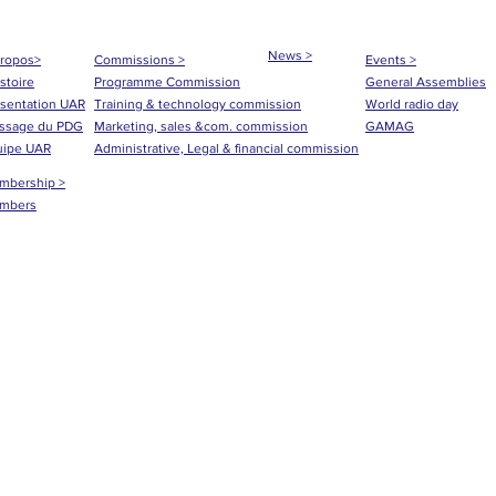
News >
propos>
Commissions >
Events >
istoire
Programme Commission
General Assemblies
sentation UAR
Training & technology commission
World radio day
ssage du PDG
Marketing, sales &com. commission
GAMAG
uipe UAR
Administrative, Legal & financial commission
mbership >
mbers