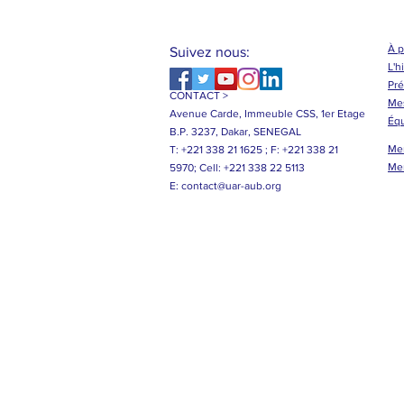
À 
Suivez nous:
L'h
Pré
CONTACT >
Me
Avenue Carde, Immeuble CSS, 1er Etage
Éq
B.P. 3237, Dakar, SENEGAL
Me
T: +221 338 21 1625 ;
F: +221 338 21
Me
5970;
Cell: +221 338 22 5113
E:
contact@uar-aub.org