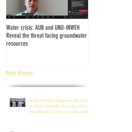
Water crisis: AUB and UNU-INWEH
Communiqué final d
Reveal the threat facing groundwater
Assemblée générale
resources
Africaine de Radiod
Abidjan Côte d'Ivoi
Posts Récents
AUB-UNESCO Regional Workshop
in Chad; ONAMA Officially Joins
the African Union of Broadcasting
(27 to 29 July 2026)