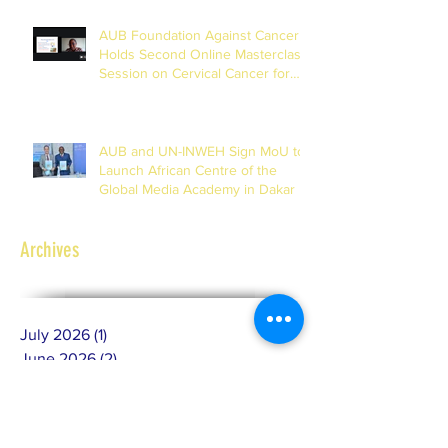
AUB Foundation Against Cancer
Holds Second Online Masterclass
Session on Cervical Cancer for
Journalists
AUB and UN-INWEH Sign MoU to
Launch African Centre of the
Global Media Academy in Dakar
Archives
July 2026
(1)
1 post
June 2026
(2)
2 posts
May 2026
(4)
4 posts
February 2026
(2)
2 posts
January 2026
(1)
1 post