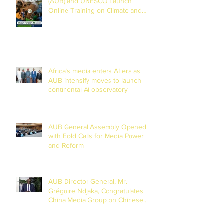
(AUB) and UNESCO Launch
Online Training on Climate and
Disaster Reporting in the Lake
Chad Basin
Africa’s media enters AI era as
AUB intensify moves to launch
continental AI observatory
AUB General Assembly Opened
with Bold Calls for Media Power
and Reform
AUB Director General, Mr.
Grégoire Ndjaka, Congratulates
China Media Group on Chinese
New Year