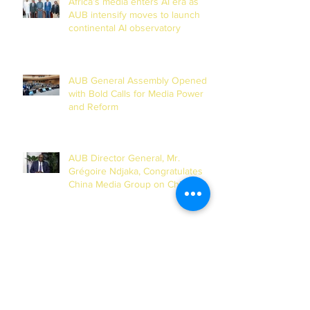
Africa’s media enters AI era as
AUB intensify moves to launch
continental AI observatory
AUB General Assembly Opened
with Bold Calls for Media Power
and Reform
AUB Director General, Mr.
Grégoire Ndjaka, Congratulates
China Media Group on Chinese
New Year
AUB Foundation Against Cancer
Holds Second Online Masterclass
Session on Cervical Cancer for
Journalists