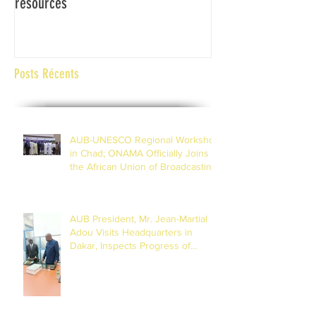
resources
Africaine de Radiod
Abidjan Côte d'Ivoi
Posts Récents
AUB-UNESCO Regional Workshop
in Chad; ONAMA Officially Joins
the African Union of Broadcasting
(27 to 29 July 2026)
AUB President, Mr. Jean-Martial
Adou Visits Headquarters in
Dakar, Inspects Progress of
Training Centre in Diamniadio