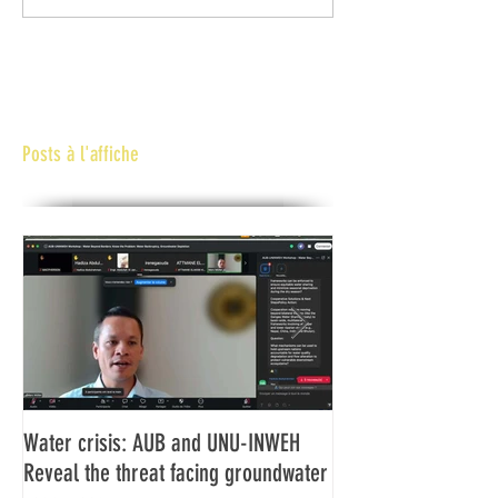
Posts à l'affiche
Water crisis: AUB and UNU-INWEH
Communiqué final d
Reveal the threat facing groundwater
Assemblée générale