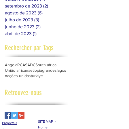
setembro de 2023
(2)
2 posts
agosto de 2023
(6)
6 posts
julho de 2023
(3)
3 posts
junho de 2023
(2)
2 posts
abril de 2023
(1)
1 post
Rechercher par Tags
Angola
RCA
SADC
South africa
União africana
etiopia
grandeslagos
nações unidas
turkiye
Retrouvez-nous
SITE MAP >
Projects
>
Home