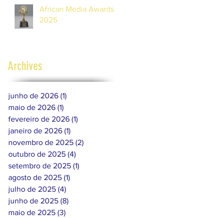
African Media Awards
Maurícias
2025
Archives
junho de 2026
(1)
1 post
maio de 2026
(1)
1 post
fevereiro de 2026
(1)
1 post
janeiro de 2026
(1)
1 post
novembro de 2025
(2)
2 posts
outubro de 2025
(4)
4 posts
setembro de 2025
(1)
1 post
agosto de 2025
(1)
1 post
julho de 2025
(4)
4 posts
junho de 2025
(8)
8 posts
maio de 2025
(3)
3 posts