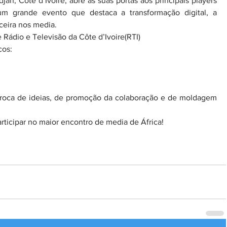
n, Côte d’Ivoire, abre as suas portas aos principais players 
um grande evento que destaca a transformação digital, a 
ceira nos media.
ádio e Televisão da Côte d’Ivoire(RTI)
cos:
roca de ideias, de promoção da colaboração e de moldagem 
articipar no maior encontro de media de África!