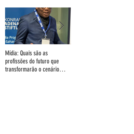
Mídia: Quais são as
DECLARAÇÃO DO DIRECTOR-
profissões do futuro que
GERAL DA UAR SOBRE OS
transformarão o cenário
DESAFIOS E OPORTUNIDADES
audiovisual de amanhã? –
ENFRENTADOS PELA MÍDIA D
Entrevista com o Director
SERVIÇO PÚBLICO NA ÁFRICA
Geral da UAR, Grégoire
E NA EUROPA
Ndjaka