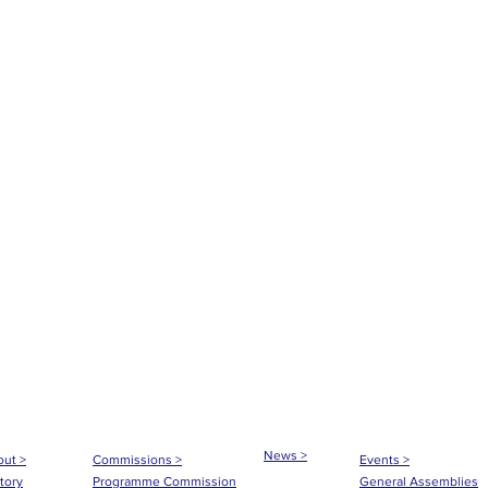
News >
ut >
Commissions >
Events >
tory
Programme Commission
General Assemblies