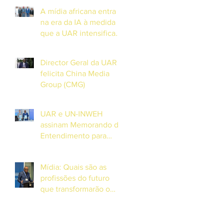
Formação em
A mídia africana entra
DiamniadioO
na era da IA à medida
Presidente da União
que a UAR intensifica
Africana de
os esforços para lançar
Radiodifusão (UAR), Sr.
um observatório
Jean-Martial Adou,
Director Geral da UAR
continental de
realizou uma visita
felicita China Media
Inteligência Artificial.
Group (CMG)
UAR e UN-INWEH
assinam Memorando de
Entendimento para
lançar o Centro
Africano da Academia
Mídia: Quais são as
Global de Media em
profissões do futuro
Dakar
que transformarão o
cenário audiovisual de
amanhã? – Entrevista
com o Director Geral da