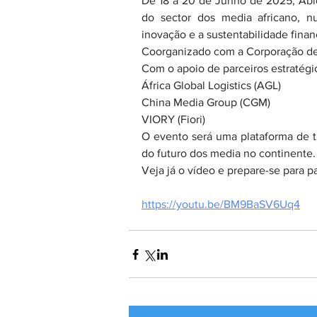
De 18 a 20 de Junho de 2025, Abidja
do sector dos media africano, n
inovação e a sustentabilidade finan
Coorganizado com a Corporação de R
Com o apoio de parceiros estratégi
África Global Logistics (AGL)
China Media Group (CGM)
VIORY (Fiori)
O evento será uma plataforma de t
do futuro dos media no continente.
Veja já o vídeo e prepare-se para p
https://youtu.be/BM9BaSV6Uq4