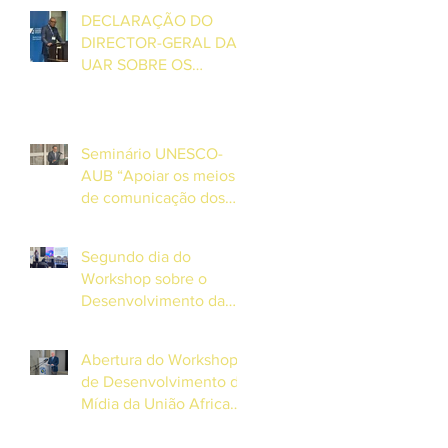
UAR, Grégoire Ndjaka
DECLARAÇÃO DO
DIRECTOR-GERAL DA
UAR SOBRE OS
DESAFIOS E
OPORTUNIDADES
ENFRENTADOS PELA
MÍDIA DE SERVIÇO
Seminário UNESCO-
PÚBLICO NA ÁFRICA E
AUB “Apoiar os meios
NA EUROPA
de comunicação dos
PEID africanos na
cobertura sobre o clima
Segundo dia do
e desastres”
Workshop sobre o
Desenvolvimento da
Mídia da União Africana
de Radiodifusão (AUB)
Abertura do Workshop
e UNESCO
de Desenvolvimento da
Mídia da União Africana
de Radiodifusão (AUB)
e UNESCO nas Ilhas