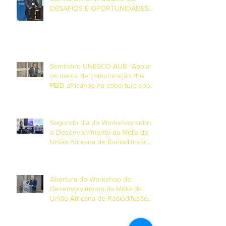
DESAFIOS E OPORTUNIDADES
ENFRENTADOS PELA MÍDIA DE
SERVIÇO PÚBLICO NA ÁFRICA E
NA EUROPA
Seminário UNESCO-AUB “Apoiar
os meios de comunicação dos
PEID africanos na cobertura sobre
o clima e desastres”
Segundo dia do Workshop sobre
o Desenvolvimento da Mídia da
União Africana de Radiodifusão
(AUB) e UNESCO
Abertura do Workshop de
Desenvolvimento da Mídia da
União Africana de Radiodifusão
(AUB) e UNESCO nas Ilhas
Maurícias