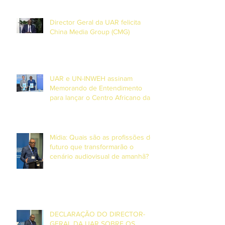
Inteligência Artificial.
Director Geral da UAR felicita
China Media Group (CMG)
UAR e UN-INWEH assinam
Memorando de Entendimento
para lançar o Centro Africano da
Academia Global de Media em
Dakar
Mídia: Quais são as profissões do
futuro que transformarão o
cenário audiovisual de amanhã? –
Entrevista com o Director Geral da
UAR, Grégoire Ndjaka
DECLARAÇÃO DO DIRECTOR-
GERAL DA UAR SOBRE OS