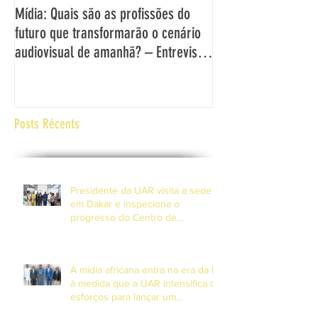
Mídia: Quais são as profissões do
DECLARAÇÃO DO DI
futuro que transformarão o cenário
UAR SOBRE OS DESA
audiovisual de amanhã? – Entrevista
OPORTUNIDADES EN
com o Director Geral da UAR,
MÍDIA DE SERVIÇO 
Grégoire Ndjaka
ÁFRICA E NA EUROP
Posts Récents
Presidente da UAR visita a sede
em Dakar e inspeciona o
progresso do Centro de
Formação em DiamniadioO
Presidente da União Africana de
Radiodifusão (UAR), Sr. Jean-
A mídia africana entra na era da IA
Martial Adou, realizou uma visita
à medida que a UAR intensifica os
esforços para lançar um
observatório continental de