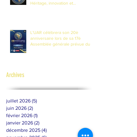
Héritage, innovation et
transformation pour les 20 ans de
l'Union
L’UAR célébrera son 20è
anniversaire lors de sa 17è
Assemblée générale prévue du 14
au 17 avril 2026 à Banjul, Gambie
Archives
juillet 2026
(5)
5 posts
juin 2026
(2)
2 posts
février 2026
(1)
1 post
janvier 2026
(2)
2 posts
décembre 2025
(4)
4 posts