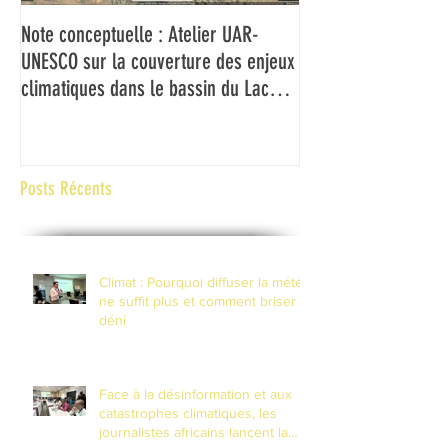
Note conceptuelle : Atelier UAR-
L'UAR et l'UNESCO f
UNESCO sur la couverture des enjeux
médias du Bassin d
climatiques dans le bassin du Lac
couverture des ch
Tchad
climatiques et à la 
risques de catastr
contexte de fragilité
Posts Récents
Climat : Pourquoi diffuser la météo
ne suffit plus et comment briser le
déni
Face à la désinformation et aux
catastrophes climatiques, les
journalistes africains lancent la