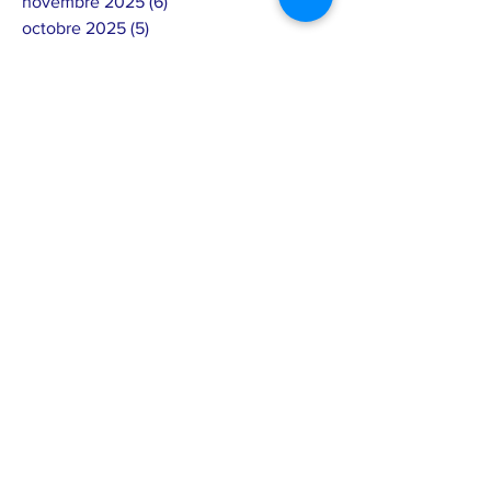
novembre 2025
(6)
6 posts
octobre 2025
(5)
5 posts
septembre 2025
(1)
1 post
août 2025
(1)
1 post
juillet 2025
(3)
3 posts
juin 2025
(11)
11 posts
mai 2025
(10)
10 posts
avril 2025
(10)
10 posts
mars 2025
(3)
3 posts
février 2025
(12)
12 posts
janvier 2025
(2)
2 posts
décembre 2024
(4)
4 posts
septembre 2024
(6)
6 posts
août 2024
(7)
7 posts
juillet 2024
(4)
4 posts
juin 2024
(4)
4 posts
mai 2024
(7)
7 posts
avril 2024
(1)
1 post
mars 2024
(2)
2 posts