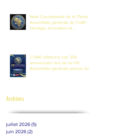
l'Éducationaux Médias et à
l'Information (EMI)
Note Conceptuelle de la 17ème
Assemblée générale de l'UAR :
Héritage, innovation et
transformation pour les 20 ans de
l'Union
L’UAR célébrera son 20è
anniversaire lors de sa 17è
Assemblée générale prévue du 14
au 17 avril 2026 à Banjul, Gambie
Archives
juillet 2026
(5)
5 posts
juin 2026
(2)
2 posts