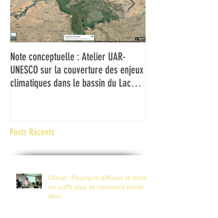
Note conceptuelle : Atelier UAR-
L'UAR et l'UNESCO f
UNESCO sur la couverture des enjeux
médias du Bassin d
climatiques dans le bassin du Lac
couverture des ch
Tchad
climatiques et à la 
risques de catastr
contexte de fragilité
Posts Récents
Climat : Pourquoi diffuser la météo
ne suffit plus et comment briser le
déni