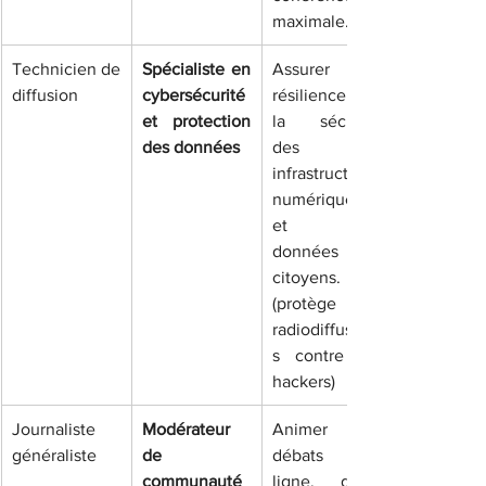
maximale.
Technicien de 
Spécialiste en 
Assurer la 
diffusion
cybersécurité 
résilience et 
et protection 
la sécurité 
des données
des 
infrastructures 
numériques 
et des 
données des 
citoyens. 
(protège les 
radiodiffuseur
s contre les 
hackers)
Journaliste 
Modérateur 
Animer les 
généraliste
de 
débats en 
communauté 
ligne, gérer 