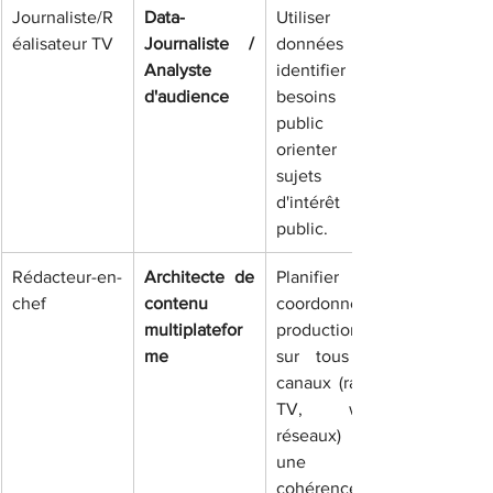
Journaliste/R
Data-
Utiliser les 
éalisateur TV
Journaliste / 
données pour 
Analyste 
identifier les 
d'audience
besoins du 
public et 
orienter les 
sujets 
d'intérêt 
public.
Rédacteur-en-
Architecte de 
Planifier et 
chef
contenu 
coordonner la 
multiplatefor
production 
me
sur tous les 
canaux (radio, 
TV, web, 
réseaux) pour 
une 
cohérence 