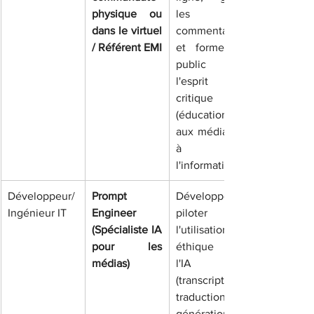
physique ou 
les 
dans le virtuel 
commentaires 
/ Référent EMI
et former le 
public à 
l'esprit 
critique 
(éducation 
aux médias et 
à 
l'information)
Développeur/ 
Prompt 
Développer et 
Ingénieur IT
Engineer 
piloter 
(Spécialiste IA 
l'utilisation 
pour les 
éthique de 
médias)
l'IA 
(transcription, 
traduction, 
génération de 