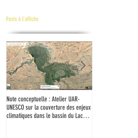
Posts à l'affiche
Note conceptuelle : Atelier UAR-
L'UAR et l'UNESCO f
UNESCO sur la couverture des enjeux
médias du Bassin d
climatiques dans le bassin du Lac
couverture des ch
Tchad
climatiques et à la 
risques de catastr