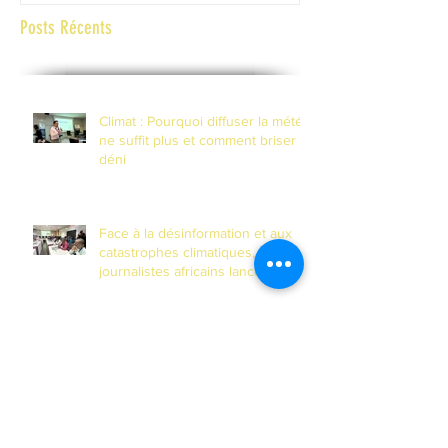
contexte de fragilité
Posts Récents
Climat : Pourquoi diffuser la météo
ne suffit plus et comment briser le
déni
Face à la désinformation et aux
catastrophes climatiques, les
journalistes africains lancent la
riposte numérique à N'Djamena
Programme de la 1ère journée de l'atelier
médias UAR - UNESCO sur les
changements climatiques dans le bassin
du Lac Tchad