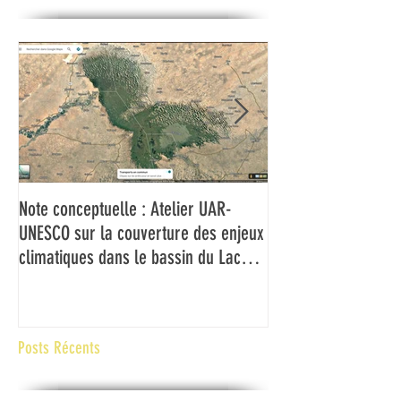
Note conceptuelle : Atelier UAR-
L'UAR et l'UNESCO f
UNESCO sur la couverture des enjeux
médias du Bassin d
climatiques dans le bassin du Lac
couverture des ch
Tchad
climatiques et à la 
risques de catastr
contexte de fragilité
Posts Récents