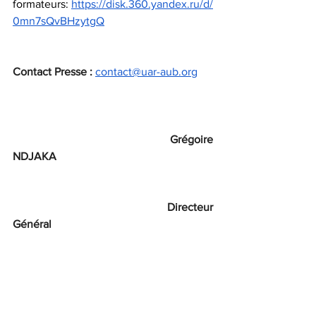
formateurs: 
https://disk.360.yandex.ru/d/
0mn7sQvBHzytgQ
Contact Presse :
contact@uar-aub.org
Grégoire 
NDJAKA
                                                    Directeur 
Général