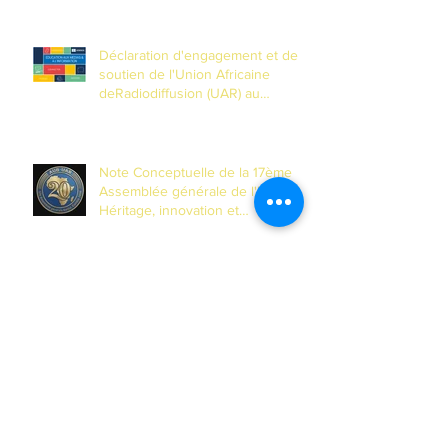
Déclaration d'engagement et de
soutien de l'Union Africaine
deRadiodiffusion (UAR) au
Partenariat mondial pour
l'Éducationaux Médias et à
l'Information (EMI)
Note Conceptuelle de la 17ème
Assemblée générale de l'UAR :
Héritage, innovation et
transformation pour les 20 ans de
l'Union
L’UAR célébrera son 20è
anniversaire lors de sa 17è
Assemblée générale prévue du 14
au 17 avril 2026 à Banjul, Gambie
Archives