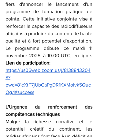
fiers d'annoncer le lancement d'un 
programme de formation pratique de 
pointe. Cette initiative conjointe vise à 
renforcer la capacité des radiodiffuseurs 
africains à produire du contenu de haute 
qualité et à fort potentiel d'exportation. 
Le programme débute ce mardi 11 
novembre 2025, à 10:00 UTC, en ligne. 
Lien de participation:
https://us06web.zoom.us/j/8138843204
8?
pwd=81cXtF7jUbCaPgDR1KXMoIvk5Quc
Og.1#success
L'Urgence du renforcement des 
compétences techniques
Malgré la richesse narrative et le 
potentiel créatif du continent, les 
médias africains font face à un déficit en 