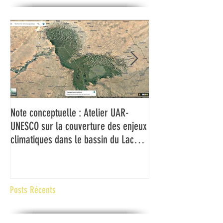
Note conceptuelle : Atelier UAR-
L'UAR et l'UNESCO f
UNESCO sur la couverture des enjeux
médias du Bassin d
climatiques dans le bassin du Lac
couverture des ch
Tchad
climatiques et à la 
risques de catastr
contexte de fragilité
Posts Récents