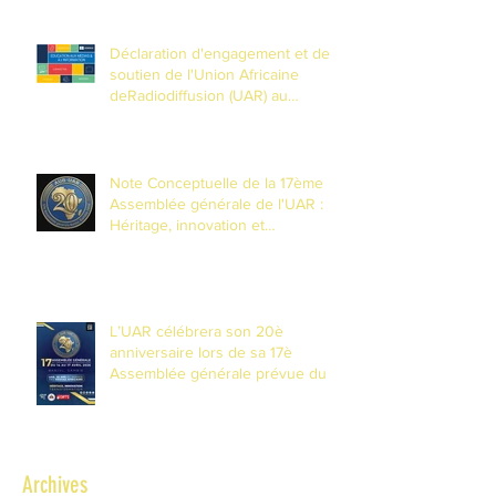
Déclaration d'engagement et de
soutien de l'Union Africaine
deRadiodiffusion (UAR) au
Partenariat mondial pour
l'Éducationaux Médias et à
l'Information (EMI)
Note Conceptuelle de la 17ème
Assemblée générale de l'UAR :
Héritage, innovation et
transformation pour les 20 ans de
l'Union
L’UAR célébrera son 20è
anniversaire lors de sa 17è
Assemblée générale prévue du 14
au 17 avril 2026 à Banjul, Gambie
Archives