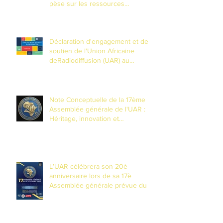
pèse sur les ressources
souteraines
Déclaration d'engagement et de
soutien de l'Union Africaine
deRadiodiffusion (UAR) au
Partenariat mondial pour
l'Éducationaux Médias et à
l'Information (EMI)
Note Conceptuelle de la 17ème
Assemblée générale de l'UAR :
Héritage, innovation et
transformation pour les 20 ans de
l'Union
L’UAR célébrera son 20è
anniversaire lors de sa 17è
Assemblée générale prévue du 14
au 17 avril 2026 à Banjul, Gambie