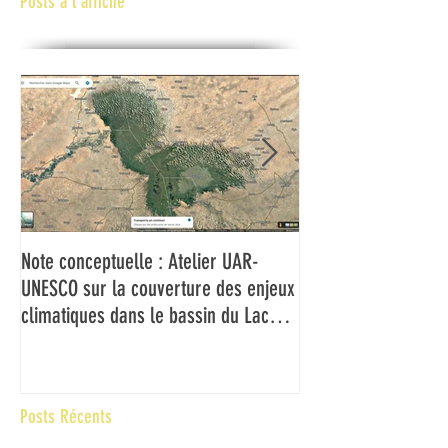
Posts à l'affiche
Note conceptuelle : Atelier UAR-
L'UAR et l'UNESCO f
UNESCO sur la couverture des enjeux
médias du Bassin d
climatiques dans le bassin du Lac
couverture des ch
Tchad
climatiques et à la 
risques de catastr
contexte de fragilité
Posts Récents