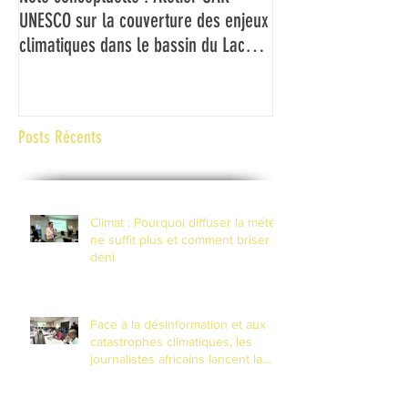
UNESCO sur la couverture des enjeux
médias du Bassin d
climatiques dans le bassin du Lac
couverture des ch
Tchad
climatiques et à la 
risques de catastr
contexte de fragilité
Posts Récents
Climat : Pourquoi diffuser la météo
ne suffit plus et comment briser le
déni
Face à la désinformation et aux
catastrophes climatiques, les
journalistes africains lancent la
riposte numérique à N'Djamena