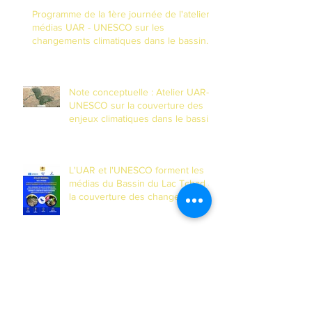
Programme de la 1ère journée de l'atelier
médias UAR - UNESCO sur les
changements climatiques dans le bassin
du Lac Tchad
Note conceptuelle : Atelier UAR-
UNESCO sur la couverture des
enjeux climatiques dans le bassin
du Lac Tchad
L'UAR et l'UNESCO forment les
médias du Bassin du Lac Tchad à
la couverture des changements
climatiques et à la réduction des
risques de catastrophes dans un
contexte de fragilité
Dakar : Le président de l’UAR
prend le pouls des grands
chantiers de l’Union