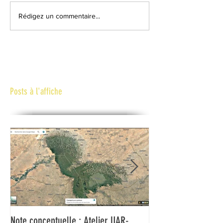
Rédigez un commentaire...
Posts à l'affiche
Note conceptuelle : Atelier UAR-
L'UAR et l'UNESCO f