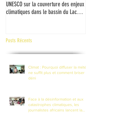
UNESCO sur la couverture des enjeux
médias du Bassin d
climatiques dans le bassin du Lac
couverture des ch
Tchad
climatiques et à la 
risques de catastr
contexte de fragilité
Posts Récents
Climat : Pourquoi diffuser la météo
ne suffit plus et comment briser le
déni
Face à la désinformation et aux
catastrophes climatiques, les
journalistes africains lancent la
riposte numérique à N'Djamena