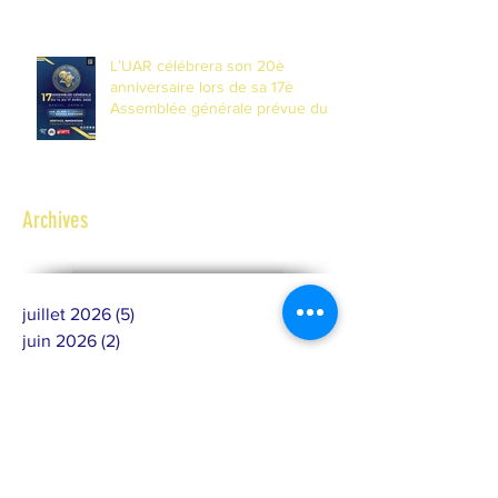
l'Union
L’UAR célébrera son 20è
anniversaire lors de sa 17è
Assemblée générale prévue du 14
au 17 avril 2026 à Banjul, Gambie
Archives
juillet 2026
(5)
5 posts
juin 2026
(2)
2 posts
février 2026
(1)
1 post
janvier 2026
(2)
2 posts
décembre 2025
(4)
4 posts
novembre 2025
(6)
6 posts
octobre 2025
(5)
5 posts