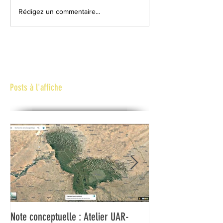
Rédigez un commentaire...
Posts à l'affiche
Note conceptuelle : Atelier UAR-
L'UAR et l'UNESCO f