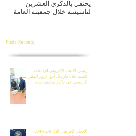
يحتفل بالذكرى العشرين
الع
لتأسيسه خلال جمعيته العامة
الإ
السابعة عشرة، المقرر تنظيمها
وال
من 14 إلى 17 أفريل 2026 في
ال
بانجول، غامبيا.
Posts Récents
رئيس الاتحاد الإفريقي للإذاعات،
السيد جان-مارتيال أدو، يزور المقر
الرئيسي في داكار ويتفقد تقدم
أشغال مركز التكوين في ديامنيديو.
الاتحاد الإفريقي للإذاعات (UAR)