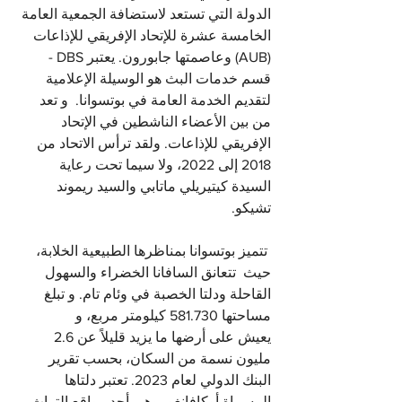
الدولة التي تستعد لاستضافة الجمعية العامة 
الخامسة عشرة للإتحاد الإفريقي للإذاعات 
(AUB) وعاصمتها جابورون. يعتبر DBS - 
قسم خدمات البث هو الوسيلة الإعلامية 
لتقديم الخدمة العامة في بوتسوانا.  و تعد  
من بين الأعضاء الناشطين في الإتحاد 
الإفريقي للإذاعات. ولقد ترأس الاتحاد من 
2018 إلى 2022، ولا سيما تحت رعاية 
السيدة كيتيريلي ماتابي والسيد ريموند 
تشيكو.
 تتميز بوتسوانا بمناظرها الطبيعية الخلابة، 
حيث  تتعانق السافانا الخضراء والسهول 
القاحلة ودلتا الخصبة في وئام تام. و تبلغ 
مساحتها 581.730 كيلومتر مربع، و 
يعيش على أرضها ما يزيد قليلاً عن 2.6 
مليون نسمة من السكان، بحسب تقرير 
البنك الدولي لعام 2023. تعتبر دلتاها 
المسماة أوكافانغو، وهي أحد مواقع التراث 