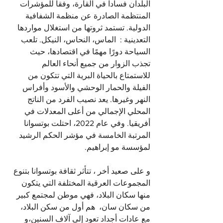
البلدان فساداً في القارة، وفقاً للمؤشرات 
المنتظمة الصادرة عن منظمة الشفافية 
الدولية. تستمد ثروتها من استغلال مواردها 
التعدينية :  الماس، النحاس، النيكل. تلعب 
السياحة دورًا مهمًا في اقتصادها، حيث 
تجذب الزوار من جميع أنحاء العالم 
للاستمتاع بالحياة البرية التي تتكون من 
الفيلة والحمار الوحشي والأسود وأفراس 
النهر وغيرها. يعد نصيب الفرد من الناتج 
المحلي الإجمالي من أعلى المعدلات في 
أفريقيا. وفي عام 2022، احتلت بوتسوانا 
المرتبة الخامسة في مؤشر الحكم الرشيد 
لمؤسسة مو إبراهيم.
و على صعيد أخر ، تتأثر ثقافة بوتسوانا بتنوع 
المجموعات العرقية المختلفة التي يتكون 
منها سكان البلاد، فهي موطن لمجتمع كبير 
من سكان سان،  هم أول من سكن البلاد، 
مع عادات أجداد تعود إلى آلاف السنين،و 