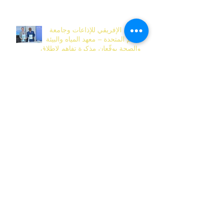
الاتحاد الإفريقي للإذاعات وجامعة
الأمم المتحدة – معهد المياه والبيئة
والصحة يوقّعان مذكرة تفاهم لإطلاق
المركز الإفريقي للأكاديمية العالمية
للإعلام في داكار
دعوة لتقديم الترشيحات لجوائز
الإعلام للاتحاد الإفريقي للإذاعات
2026 ( MEDIA AWARD 2026 )
انطلاق المنتدى الافتراضي للاتحاد
الإفريقي للإذاعات بالشراكة مع هيئة
الإذاعة والتلفزيون الإيطالية بدعوة
قوية لتحرّك إعلامي لمواجهة جرائم
قتل النساء في إفريقيا
مذكرة مفاهيمية – ورشة عمل الاتحاد
الإفريقي للإذاعات وهيئة الإذاعة
والتلفزيون الإيطالية حول التغطية