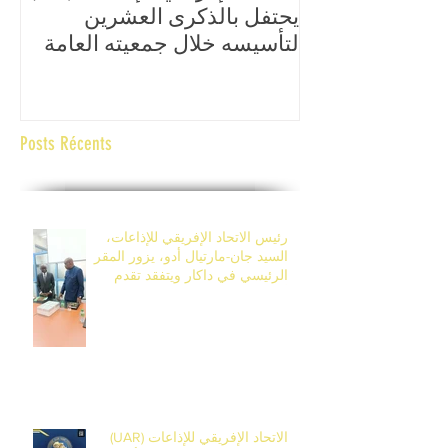
يحتفل بالذكرى العشرين
الع
لتأسيسه خلال جمعيته العامة
الإ
السابعة عشرة، المقرر تنظيمها
وال
من 14 إلى 17 أفريل 2026 في
ال
بانجول، غامبيا.
Posts Récents
رئيس الاتحاد الإفريقي للإذاعات،
السيد جان-مارتيال أدو، يزور المقر
الرئيسي في داكار ويتفقد تقدم
أشغال مركز التكوين في ديامنيديو.
الاتحاد الإفريقي للإذاعات (UAR)