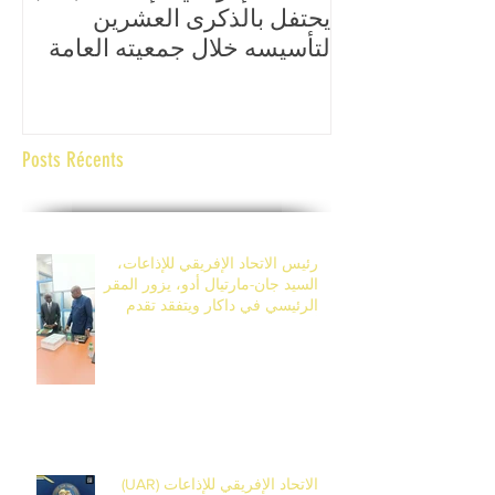
يحتفل بالذكرى العشرين
الع
لتأسيسه خلال جمعيته العامة
الإ
السابعة عشرة، المقرر تنظيمها
وال
من 14 إلى 17 أفريل 2026 في
ال
بانجول، غامبيا.
Posts Récents
رئيس الاتحاد الإفريقي للإذاعات،
السيد جان-مارتيال أدو، يزور المقر
الرئيسي في داكار ويتفقد تقدم
أشغال مركز التكوين في ديامنيديو.
الاتحاد الإفريقي للإذاعات (UAR)