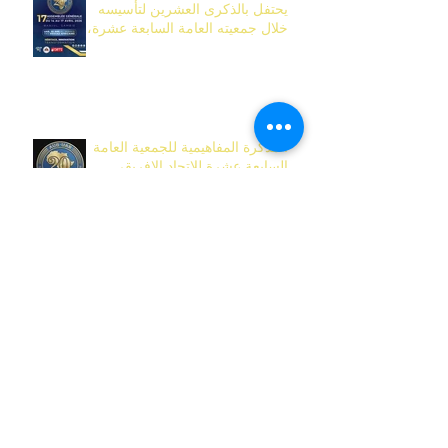
يحتفل بالذكرى العشرين لتأسيسه
خلال جمعيته العامة السابعة عشرة،
المقرر تنظيمها من 14 إلى 17 أفريل
2026 في بانجول، غامبيا.
المذكرة المفاهيمية للجمعية العامة
السابعة عشرة للاتحاد الإفريقي
للإذاعات: الإرث، والابتكار، والتحول
بمناسبة الذكرى العشرين للاتحاد
إعلان التزام ودعم من الاتحاد
الإفريقي للإذاعات (UAR) للشراكة
العالمية للتربية على وسائل الإعلام
والمعلومات (EMI)
المدير العام للاتحاد الإفريقي للإذاعات
يهنئ مجموعة الإعلام الصينية (CMG)