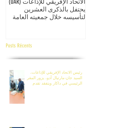
الاتحاد الإفريقي للإذاعات (UAR)
ال
يحتفل بالذكرى العشرين
الع
لتأسيسه خلال جمعيته العامة
الإ
السابعة عشرة، المقرر تنظيمها
وال
من 14 إلى 17 أفريل 2026 في
ال
بانجول، غامبيا.
Posts Récents
رئيس الاتحاد الإفريقي للإذاعات،
السيد جان-مارتيال أدو، يزور المقر
الرئيسي في داكار ويتفقد تقدم
أشغال مركز التكوين في ديامنيديو.