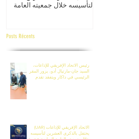
لتأسيسه خلال جمعيته العامة
الإ
السابعة عشرة، المقرر تنظيمها
وال
من 14 إلى 17 أفريل 2026 في
ال
بانجول، غامبيا.
Posts Récents
رئيس الاتحاد الإفريقي للإذاعات،
السيد جان-مارتيال أدو، يزور المقر
الرئيسي في داكار ويتفقد تقدم
أشغال مركز التكوين في ديامنيديو.
الاتحاد الإفريقي للإذاعات (UAR)
يحتفل بالذكرى العشرين لتأسيسه