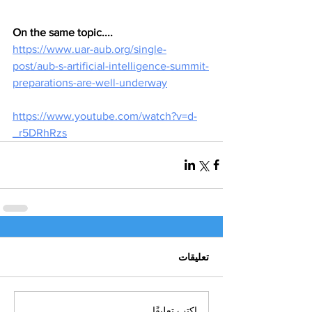
On the same topic....
https://www.uar-aub.org/single-
post/aub-s-artificial-intelligence-summit-
preparations-are-well-underway
https://www.youtube.com/watch?v=d-
_r5DRhRzs
تعليقات
اكتب تعليقًا...