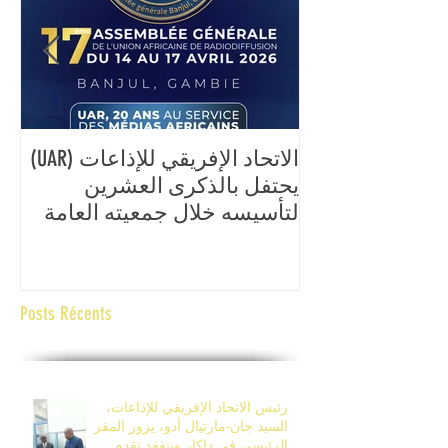
الاتحاد الإفريقي للإذاعات (UAR)
ال
يحتفل بالذكرى العشرين
الع
لتأسيسه خلال جمعيته العامة
الإ
السابعة عشرة، المقرر تنظيمها
وال
من 14 إلى 17 أفريل 2026 في
ال
بانجول، غامبيا.
Posts Récents
رئيس الاتحاد الإفريقي للإذاعات،
السيد جان-مارتيال أدو، يزور المقر
الرئيسي في داكار ويتفقد تقدم